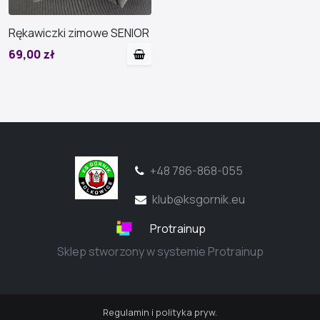
Rękawiczki zimowe SENIOR
69,00 zł
+48 786-868-055
klub@ksgornik.eu
Protrainup
Sklep stworzony w systemie Protrainup
Regulamin i polityka pryw.