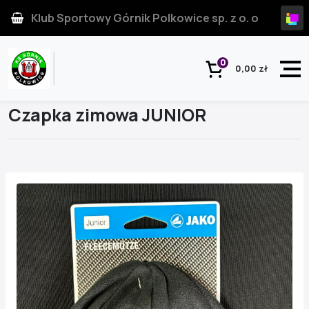
Klub Sportowy Górnik Polkowice sp. z o. o
0
0,00 zł
Strona główna
Produkt
Czapka zimowa JUNIOR