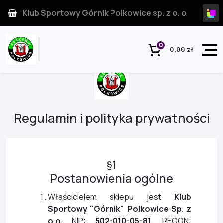
Klub Sportowy Górnik Polkowice sp. z o. o
0
0,00 zł
Regulamin i polityka prywatności
§1
Postanowienia ogólne
Właścicielem sklepu jest
Klub
Sportowy "Górnik" Polkowice Sp. z
o.o.
NIP:
502-010-05-81
, REGON: