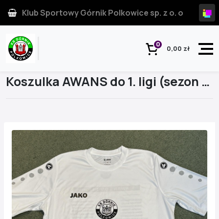
Klub Sportowy Górnik Polkowice sp. z o. o
0
0,00 zł
Strona główna
Produkt
Koszulka AWANS do 1. ligi (sezon 2020/2021)