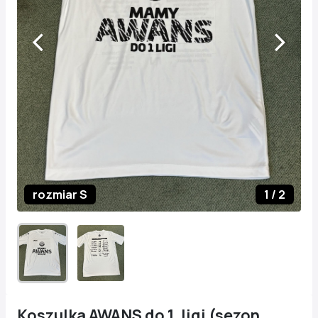
rozmiar S
1
/
2
Koszulka AWANS do 1. ligi (sezon