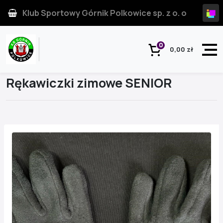
Klub Sportowy Górnik Polkowice sp. z o. o
0
0,00 zł
Strona główna
Produkt
Rękawiczki zimowe SENIOR