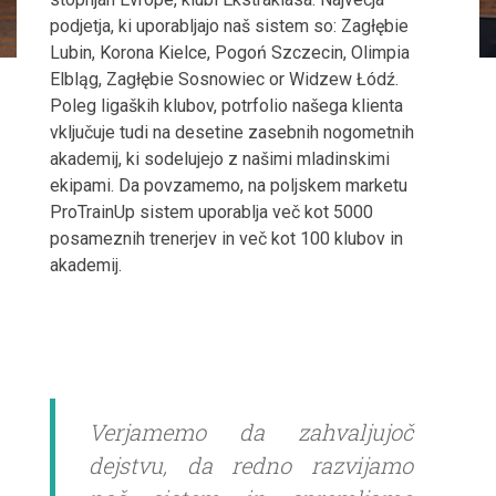
podjetja, ki uporabljajo naš sistem so: Zagłębie
Lubin, Korona Kielce, Pogoń Szczecin, Olimpia
Elbląg, Zagłębie Sosnowiec or Widzew Łódź.
Poleg ligaških klubov, potrfolio našega klienta
vključuje tudi na desetine zasebnih nogometnih
akademij, ki sodelujejo z našimi mladinskimi
ekipami. Da povzamemo, na poljskem marketu
ProTrainUp sistem uporablja več kot 5000
posameznih trenerjev in več kot 100 klubov in
akademij.
Verjamemo da zahvaljujoč
dejstvu, da redno razvijamo