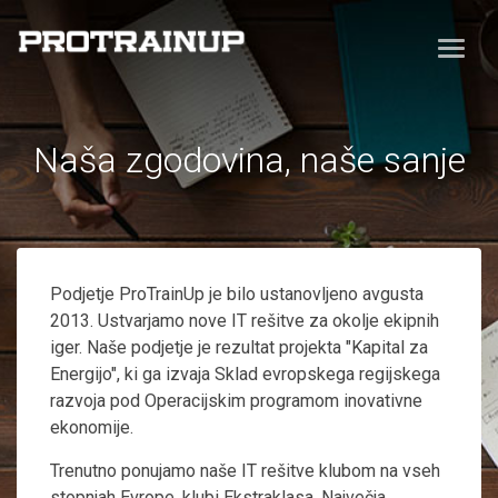
Naša zgodovina, naše sanje
Podjetje ProTrainUp je bilo ustanovljeno avgusta
2013. Ustvarjamo nove IT rešitve za okolje ekipnih
iger. Naše podjetje je rezultat projekta "Kapital za
Energijo", ki ga izvaja Sklad evropskega regijskega
razvoja pod Operacijskim programom inovativne
ekonomije.
Trenutno ponujamo naše IT rešitve klubom na vseh
stopnjah Evrope, klubi Ekstraklasa. Največja