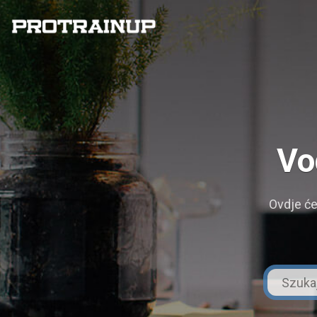
Vo
Ovdje će