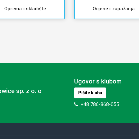
Oprema i skladište
Ocjene i zapažanja
Ugovor s klubom
wice sp. z o. o
Pišite klubu
+48 786-868-055