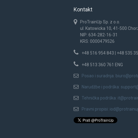
Kontakt
ProTrainUp Sp. z o.o.
ul. Katowicka 10, 41-500 Cho
NIP: 634-282-16-31
KRS: 0000479526
+48 516 954 843 | +48 535 3
+48 513 360 761 ENG
Posao i suradnja:
biuro@prot
Narudžbe i podrška:
support
Tehnička podrška:
it@protra
Pravni propisi:
iod@protrain