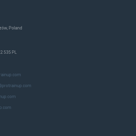
rzów, Poland
52 535 PL
rainup.com
@protrainup.com
inup.com
up.com