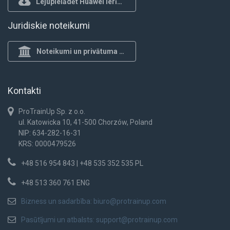
Lejupielādēt Huawei ierīcēm
Juridiskie noteikumi
Noteikumi un privātuma politika
Kontakti
ProTrainUp Sp. z o.o.
ul. Katowicka 10, 41-500 Chorzów, Poland
NIP: 634-282-16-31
KRS: 0000479526
+48 516 954 843 | +48 535 352 535 PL
+48 513 360 761 ENG
Bizness un sadarbība:
biuro@protrainup.com
Pasūtījumi un atbalsts:
support@protrainup.com