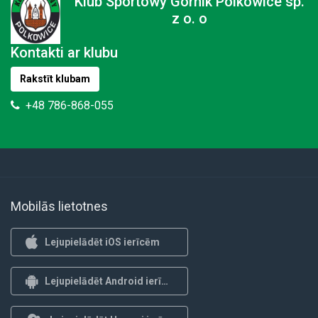
Klub Sportowy Górnik Polkowice sp.
z o. o
Kontakti ar klubu
Rakstīt klubam
+48 786-868-055
Mobilās lietotnes
Lejupielādēt iOS ierīcēm
Lejupielādēt Android ierīcēm