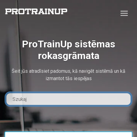
ProTrainUp sistēmas
rokasgrāmata
Šeit jūs atradīsiet padomus, kā navigēt sistēmā un kā
izmantot tās iespējas